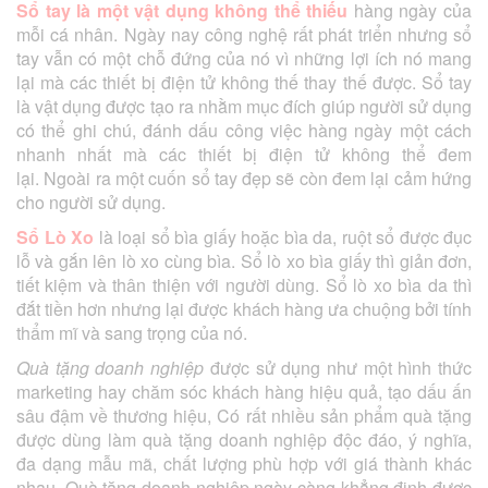
Sổ tay
là một vật dụng không thể thiếu
hàng ngày của
mỗi cá nhân. Ngày nay công nghệ rất phát triển nhưng sổ
tay vẫn có một chỗ đứng của nó vì những lợi ích nó mang
lại mà các thiết bị điện tử không thế thay thế được. Sổ tay
là vật dụng được tạo ra nhằm mục đích giúp người sử dụng
có thể ghi chú, đánh dấu công việc hàng ngày một cách
nhanh nhất mà các thiết bị điện tử không thể đem
lại. Ngoài ra một cuốn sổ tay đẹp sẽ còn đem lại cảm hứng
cho người sử dụng.
Sổ Lò Xo
là loại sổ bìa giấy hoặc bìa da, ruột sổ được đục
lỗ và gắn lên lò xo cùng bìa. Sổ lò xo bìa giấy thì giản đơn,
tiết kiệm và thân thiện với người dùng. Sổ lò xo bìa da thì
đắt tiền hơn nhưng lại được khách hàng ưa chuộng bởi tính
thẩm mĩ và sang trọng của nó.
Quà tặng doanh nghiệp
được sử dụng như một hình thức
marketing hay chăm sóc khách hàng hiệu quả, tạo dấu ấn
sâu đậm về thương hiệu, Có rất nhiều sản phẩm quà tặng
được dùng làm quà tặng doanh nghiệp độc đáo, ý nghĩa,
đa dạng mẫu mã, chất lượng phù hợp với giá thành khác
nhau, Quà tặng doanh nghiêp ngày càng khẳng định được