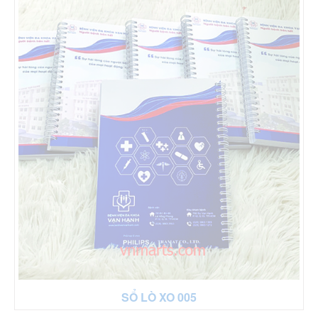
SỔ LÒ XO 005