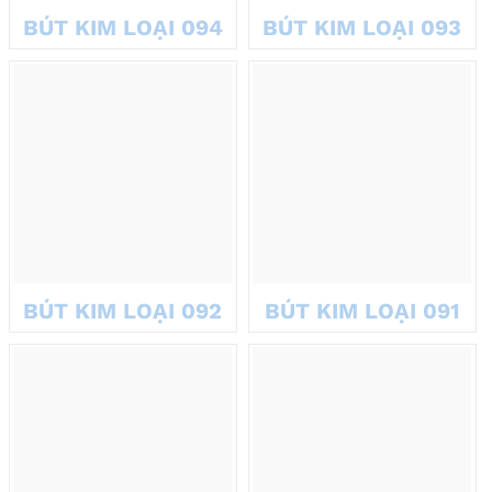
Cá nhân hóa dễ dàng
: In logo công ty lên bút giúp tạo dấu ấn
BÚT KIM LOẠI 094
BÚT KIM LOẠI 093
riêng. Điều này làm tăng giá trị thương hiệu trong mắt đối tác.
Chi phí hợp lý
: So với các món quà khác, bút làm quà tặng
doanh nghiệp có giá thành phải chăng nhưng vẫn mang lại
hiệu quả cao.
Hơn nữa, bút ký tên phù hợp với mọi ngành nghề, từ ngân hàng
đến giáo dục. Chúng nhỏ gọn, dễ mang theo, tạo ấn tượng lâu
dài.
Những mẫu bút quà tặng
doanh nghiệp mới tại
BÚT KIM LOẠI 092
BÚT KIM LOẠI 091
VNMARTS
VNMARTS tự hào giới thiệu các dòng bút làm quà tặng doanh
nghiệp mới nhất, đáp ứng nhu cầu đa dạng của khách hàng. Dưới
đây là ba loại bút được hơn hàng nghìn đối tác của đơn vị chúng
tôi tin tưởng: