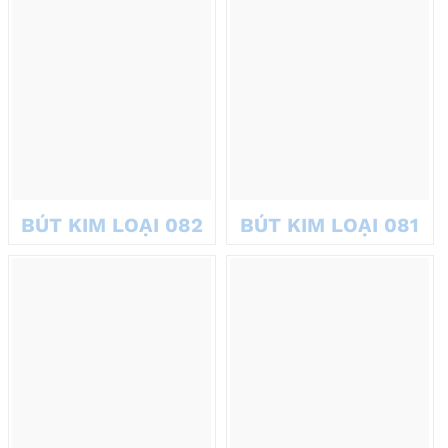
BÚT KIM LOẠI 082
BÚT KIM LOẠI 081
Bút bi kim loại cao cấp
Bút bi kim loại là lựa chọn hàng đầu cho bút làm quà doanh
nghiệp. Với thiết kế hiện đại, chúng mang lại cảm giác chắc chắn,
đẳng cấp.
Chất liệu kim loại bền bỉ, chống xước, màu sắc đa dạng.
Ngòi bút trơn tru, mực chất lượng cao, viết êm.