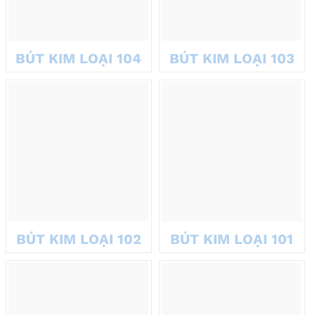
được dùng làm quà tặng đối
tác, doanh nghiệp?
BÚT KIM LOẠI 104
BÚT KIM LOẠI 103
Quà tặng doanh nghiệp không chỉ là món quà, mà còn là cách
xây dựng mối quan hệ bền vững. Và quà tặng là bút ký tên cao
cấp tại VNMARTS sẽ là lựa chọn lý tưởng để thể hiện sự chuyên
nghiệp và tinh tế cho doanh nghiệp của bạn. Với thiết kế sang
trọng, chất lượng cao cấp, những chiếc bút sẽ giúp doanh nghiệp
ghi dấu ấn mạnh mẽ.
BÚT KIM LOẠI 102
BÚT KIM LOẠI 101