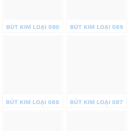
Bút và bộ quà tặng doanh nghiệp
Bộ quà tặng kết hợp bút với sổ tay, hộp đựng, hoặc USB là xu
hướng được ưa chuộng. Những bộ này tạo sự đồng bộ, chuyên
BÚT KIM LOẠI 090
BÚT KIM LOẠI 089
nghiệp.
Phù hợp với các sự kiện lớn như hội nghị, ký kết hợp đồng.
Tùy chỉnh logo, thông điệp theo yêu cầu, tăng tính cá nhân
hóa.
Đóng gói sang trọng, nâng tầm giá trị món quà.
BÚT KIM LOẠI 088
BÚT KIM LOẠI 087