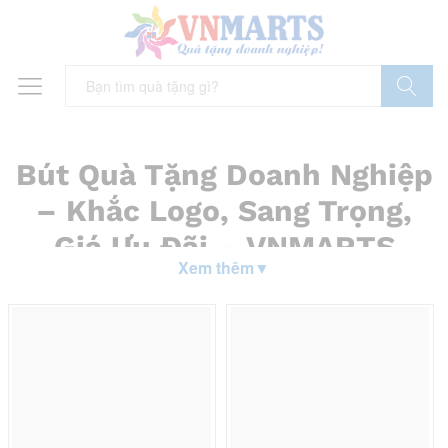
Tìm Kiếm
Bút Quà Tặng Doanh Nghiệp
– Khắc Logo, Sang Trọng,
Giá Ưu Đãi – VNMARTS
Xem thêm
▼
Bạn đang tìm kiếm món quà ý nghĩa cho đối tác?
Bút quà tặng
doanh nghiệp
in logo công VNMARTS sẽ là lựa chọn hoàn hảo.
Với hơn 10 năm kinh nghiệm, chúng tôi mang đến giải pháp quà
tặng cao cấp, sang trọng, tiết kiệm. Hãy khám phá lý do bút ký
tên được yêu thích và các mẫu bút độc đáo tại đây!
Vì sao bút ký tên thường