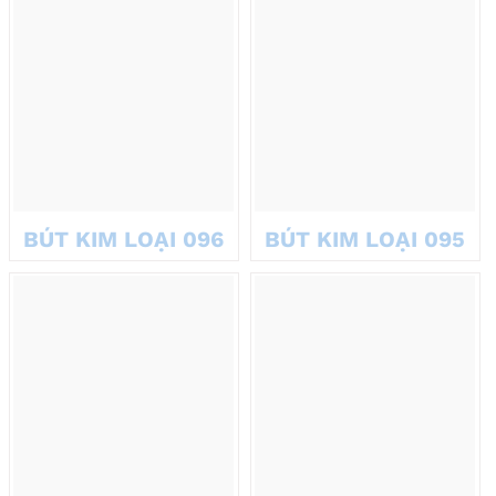
BÚT KIM LOẠI 096
BÚT KIM LOẠI 095
Bút ký tên từ lâu đã trở thành biểu tượng của sự chuyên nghiệp.
Chúng mang lại nhiều giá trị đặc biệt khi được chọn làm quà tặng
vì:
Tính thực tiễn cao
: Bút là vật dụng thiết yếu trong công việc
văn phòng. Một chiếc bút đẹp giúp đối tác sử dụng hàng ngày,
tăng độ nhận diện thương hiệu.
Biểu tượng uy tín
: 81% doanh nghiệp sử dụng quà tặng như
bút để quảng bá thương hiệu. Bút ký tên còn thể hiện sự tinh
tế, sang trọng.