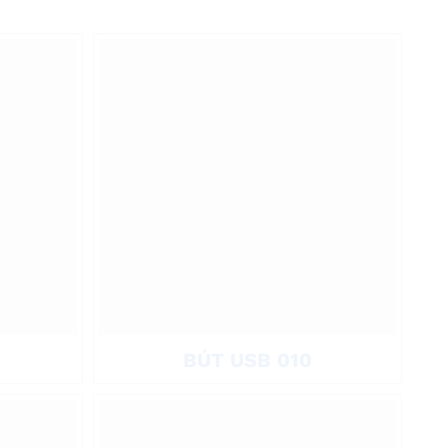
ế ẩn gọn bên trong thân bút, bảo vệ tốt cổng kết nối và hạn chế
g bá.
ơng hiệu. Logo được thể hiện rõ ràng, bền màu, phù hợp làm quà
ến độ. Bút USB đa năng là giải pháp quà tặng nhỏ gọn, thiết thực
BÚT USB 010