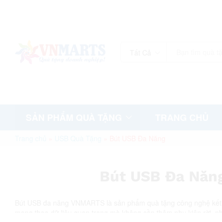
Tất Cả
SẢN PHẨM QUÀ TẶNG
TRANG CHỦ
Trang chủ
»
USB Quà Tặng
»
Bút USB Đa Năng
Bút USB Đa Năn
Bút USB đa năng VNMARTS là sản phẩm quà tặng công nghệ kết hợ
mang theo dữ liệu quan trọng mà không cần thêm phụ kiện rời, p