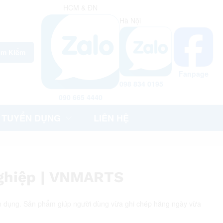
HCM & ĐN
Hà Nội
ìm Kiếm
Fanpage
098 834 0195
090 665 4440
TUYỂN DỤNG
LIÊN HỆ
ghiệp | VNMARTS
ện dụng. Sản phẩm giúp người dùng vừa ghi chép hằng ngày vừa