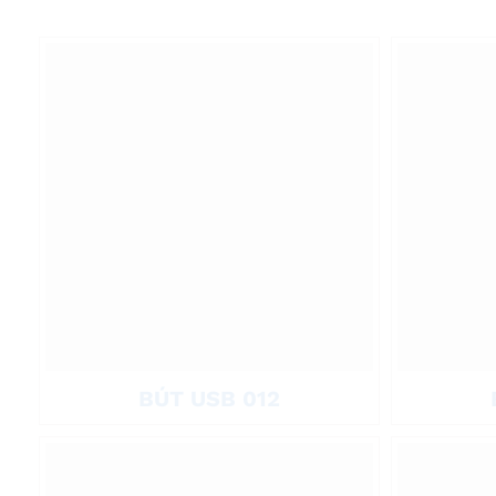
Bút được gia công chắc chắn với chất liệu kim loại hoặc nhựa cao
bụi bẩn trong quá trình sử dụng. Dung lượng USB đa dạng, đáp ứng 
VNMARTS hỗ trợ in logo, khắc tên theo yêu cầu trên thân bút, g
tặng cho khách hàng, đối tác, hội thảo, sự kiện hoặc chương trình 
Sản phẩm nhận đặt theo số lượng linh hoạt, quy trình duyệt mẫu m
nhưng mang lại hiệu quả truyền thông lâu dài cho doanh nghiệp.
BÚT USB 012