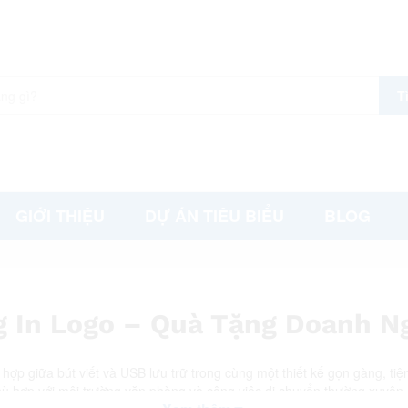
T
GIỚI THIỆU
DỰ ÁN TIÊU BIỂU
BLOG
g In Logo – Quà Tặng Doanh N
p giữa bút viết và USB lưu trữ trong cùng một thiết kế gọn gàng, ti
hù hợp với môi trường văn phòng và công việc di chuyển thường xuyên.