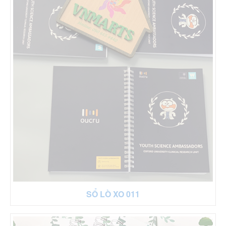
SỔ LÒ XO 011