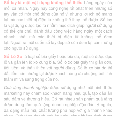
Sổ tay
là một vật dụng không thể thiếu
hàng ngày của
mỗi cá nhân. Ngày nay công nghệ rất phát triển nhưng sổ
tay vẫn có một chỗ đứng của nó vì những lợi ích nó mang
lại mà các thiết bị điện tử không thế thay thế được. Sổ tay
là vật dụng được tạo ra nhằm mục đích giúp người sử dụng
có thể ghi chú, đánh dấu công việc hàng ngày một cách
nhanh nhất mà các thiết bị điện tử không thể đem
lại. Ngoài ra một cuốn sổ tay đẹp sẽ còn đem lại cảm hứng
cho người sử dụng.
Sổ Lò Xo
là loại sổ bìa giấy hoặc bìa da, ruột sổ được đục
lỗ và gắn lên lò xo cùng bìa. Sổ lò xo bìa giấy thì giản đơn,
tiết kiệm và thân thiện với người dùng. Sổ lò xo bìa da thì
đắt tiền hơn nhưng lại được khách hàng ưa chuộng bởi tính
thẩm mĩ và sang trọng của nó.
Quà tặng doanh nghiệp
được sử dụng như một hình thức
marketing hay chăm sóc khách hàng hiệu quả, tạo dấu ấn
sâu đậm về thương hiệu, Có rất nhiều sản phẩm quà tặng
được dùng làm quà tặng doanh nghiệp độc đáo, ý nghĩa,
đa dạng mẫu mã, chất lượng phù hợp với giá thành khác
nhau, Quà tặng doanh nghiêp ngày càng khẳng định được