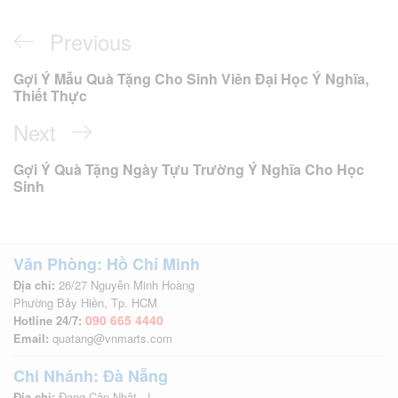
Previous
Điều
Previous
Post
hướng
Gợi Ý Mẫu Quà Tặng Cho Sinh Viên Đại Học Ý Nghĩa,
Thiết Thực
bài
Next
Next
viết
Post
Gợi Ý Quà Tặng Ngày Tựu Trường Ý Nghĩa Cho Học
Sinh
Văn Phòng: Hồ Chí Minh
Địa chỉ:
26/27 Nguyễn Minh Hoàng
Phường Bảy Hiền, Tp. HCM
090 665 4440
Hotline 24/7:
Email:
quatang@vnmarts.com
Chi Nhánh: Đà Nẵng
Địa chỉ:
Đang Cập Nhật...!