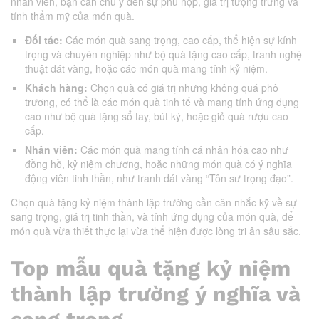
nhân viên, bạn cần chú ý đến sự phù hợp, giá trị tượng trưng và
tính thẩm mỹ của món quà.
Đối tác:
Các món quà sang trọng, cao cấp, thể hiện sự kính
trọng và chuyên nghiệp như bộ quà tặng cao cấp, tranh nghệ
thuật dát vàng, hoặc các món quà mang tính kỷ niệm.
Khách hàng:
Chọn quà có giá trị nhưng không quá phô
trương, có thể là các món quà tinh tế và mang tính ứng dụng
cao như bộ quà tặng sổ tay, bút ký, hoặc giỏ quà rượu cao
cấp.
Nhân viên:
Các món quà mang tính cá nhân hóa cao như
đồng hồ, kỷ niệm chương, hoặc những món quà có ý nghĩa
động viên tinh thần, như tranh dát vàng “Tôn sư trọng đạo”.
Chọn quà tặng kỷ niệm thành lập trường cần cân nhắc kỹ về sự
sang trọng, giá trị tinh thần, và tính ứng dụng của món quà, để
món quà vừa thiết thực lại vừa thể hiện được lòng tri ân sâu sắc.
Top mẫu quà tặng kỷ niệm
thành lập trường ý nghĩa và