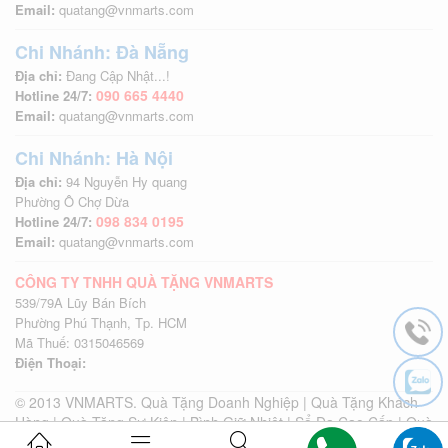
Email:
quatang@vnmarts.com
Chi Nhánh: Đà Nẵng
Địa chỉ:
Đang Cập Nhật...!
090 665 4440
Hotline 24/7:
Email:
quatang@vnmarts.com
Chi Nhánh: Hà Nội
Địa chỉ:
94 Nguyễn Hy quang
Phường Ô Chợ Dừa
098 834 0195
Hotline 24/7:
Email:
quatang@vnmarts.com
CÔNG TY TNHH QUÀ TẶNG VNMARTS
539/79A Lũy Bán Bích
Phường Phú Thạnh, Tp. HCM
Mã Thuế: 0315046569
Điện Thoại:
© 2013 VNMARTS. Quà Tặng Doanh Nghiệp | Quà Tặng Khách
Hàng | Quà Tặng Sự Kiện | Bình Giữ Nhiệt | Sổ Da Cao Cấp | Quà
Tặng Khách Hàng | Quà Tặng Sự Kiện | Quà Tặng Quảng Cáo |