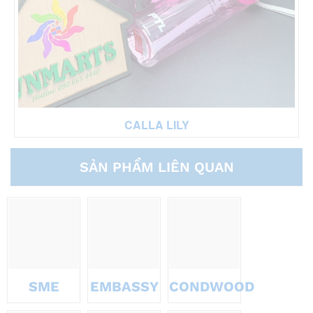
CALLA LILY
SẢN PHẨM LIÊN QUAN
SME
EMBASSY
CONDWOOD