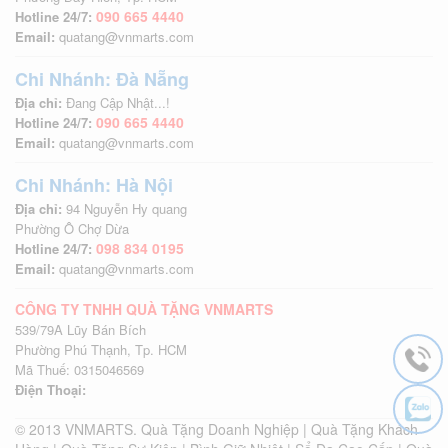
090 665 4440
Hotline 24/7:
Email:
quatang@vnmarts.com
Chi Nhánh: Đà Nẵng
Địa chỉ:
Đang Cập Nhật...!
090 665 4440
Hotline 24/7:
Email:
quatang@vnmarts.com
Chi Nhánh: Hà Nội
Địa chỉ:
94 Nguyễn Hy quang
Phường Ô Chợ Dừa
098 834 0195
Hotline 24/7:
Email:
quatang@vnmarts.com
CÔNG TY TNHH QUÀ TẶNG VNMARTS
539/79A Lũy Bán Bích
Phường Phú Thạnh, Tp. HCM
Mã Thuế: 0315046569
Điện Thoại:
© 2013 VNMARTS. Quà Tặng Doanh Nghiệp | Quà Tặng Khách