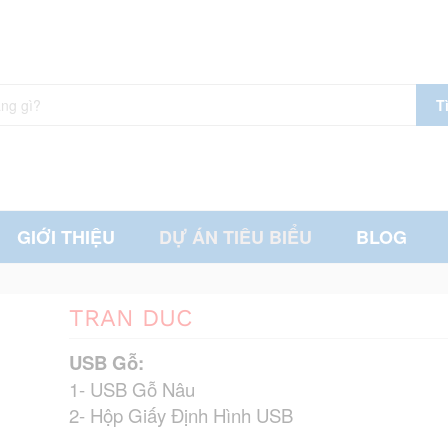
T
GIỚI THIỆU
DỰ ÁN TIÊU BIỂU
BLOG
TRAN DUC
USB Gỗ:
1- USB Gỗ Nâu
2- Hộp Giấy Định Hình USB