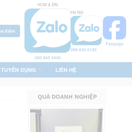
HCM & ĐN
Hà Nội
ìm Kiếm
Fanpage
098 834 0195
090 665 4440
TUYỂN DỤNG
LIÊN HỆ
QUÀ DOANH NGHIỆP