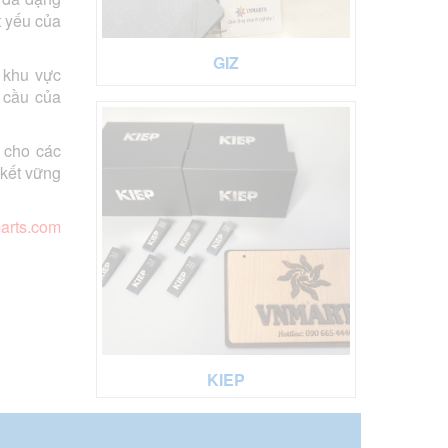
t yếu của
GIZ
 khu vực
 cầu của
 cho các
 kết vững
arts.com
KIEP