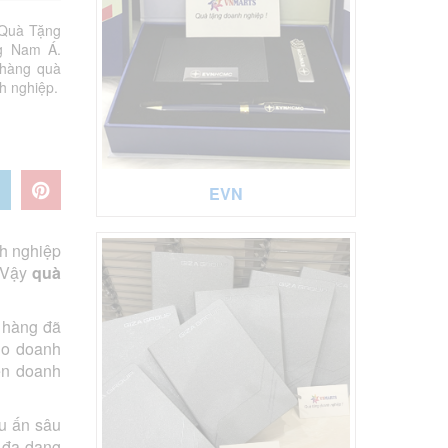
 Quà Tặng
g Nam Á.
 hàng quà
h nghiệp.
EVN
nh nghiệp
. Vậy
quà
 hàng đã
ho doanh
ến doanh
u ấn sâu
 đa dạng