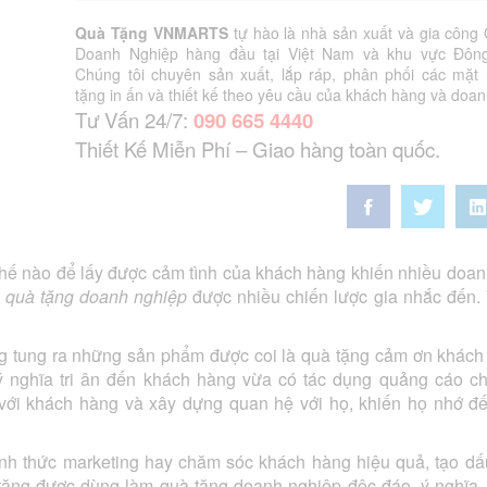
Quà Tặng VNMARTS
tự hào là nhà sản xuất và gia công
Doanh Nghiệp hàng đầu tại Việt Nam và khu vực Đôn
Chúng tôi chuyên sản xuất, lắp ráp, phân phối các mặt
tặng in ấn và thiết kế theo yêu cầu của khách hàng và doan
Tư Vấn 24/7:
090 665 4440
Thiết Kế Miễn Phí – Giao hàng toàn quốc.
 thế nào để lấy được cảm tình của khách hàng khiến nhiều doa
ừ
quà tặng doanh nghiệp
được nhiều chiến lược gia nhắc đến
ng tung ra những sản phẩm được coi là quà tặng cảm ơn khách
 nghĩa tri ân đến khách hàng vừa có tác dụng quảng cáo c
 với khách hàng và xây dựng quan hệ với họ, khiến họ nhớ đ
h thức marketing hay chăm sóc khách hàng hiệu quả, tạo dấ
tặng được dùng làm quà tặng doanh nghiệp độc đáo, ý nghĩa,