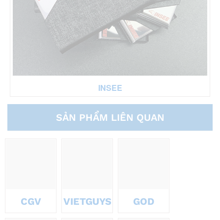
INSEE
SẢN PHẨM LIÊN QUAN
CGV
VIETGUYS
GOD