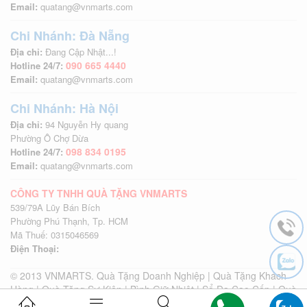
Email:
quatang@vnmarts.com
Chi Nhánh: Đà Nẵng
Địa chỉ:
Đang Cập Nhật...!
090 665 4440
Hotline 24/7:
Email:
quatang@vnmarts.com
Chi Nhánh: Hà Nội
Địa chỉ:
94 Nguyễn Hy quang
Phường Ô Chợ Dừa
098 834 0195
Hotline 24/7:
Email:
quatang@vnmarts.com
CÔNG TY TNHH QUÀ TẶNG VNMARTS
539/79A Lũy Bán Bích
Phường Phú Thạnh, Tp. HCM
Mã Thuế: 0315046569
Điện Thoại:
© 2013 VNMARTS. Quà Tặng Doanh Nghiệp | Quà Tặng Khách
Hàng | Quà Tặng Sự Kiện | Bình Giữ Nhiệt | Sổ Da Cao Cấp | Quà
Tặng Khách Hàng | Quà Tặng Sự Kiện | Quà Tặng Quảng Cáo |