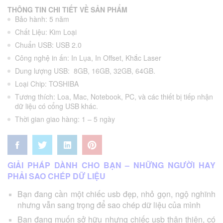
THÔNG TIN CHI TIẾT VỀ SẢN PHẨM
Bảo hành: 5
năm
Chất Liệu:
Kim Loại
Chuẩn USB:
USB 2.0
Công nghệ in ấn:
In Lụa
,
In Offset
,
Khắc Laser
Dung lượng USB:
8GB, 16GB, 32GB, 64GB.
Loại Chip:
TOSHIBA
Tương thích:
Loa
,
Mac
,
Notebook
,
PC
,
và các thiết bị tiếp nhận
dữ liệu có cổng USB khác.
Thời gian giao hàng:
1 – 5 ngày
GIẢI PHÁP DÀNH CHO BẠN – NHỮNG NGƯỜI HAY
PHẢI SAO CHÉP DỮ LIỆU
Bạn đang cần một chiếc usb đẹp, nhỏ gọn, ngộ nghĩnh
nhưng vẫn sang trọng để sao chép dữ liệu của mình
Bạn đang muốn sở hữu nhưng chiếc usb thân thiện, có