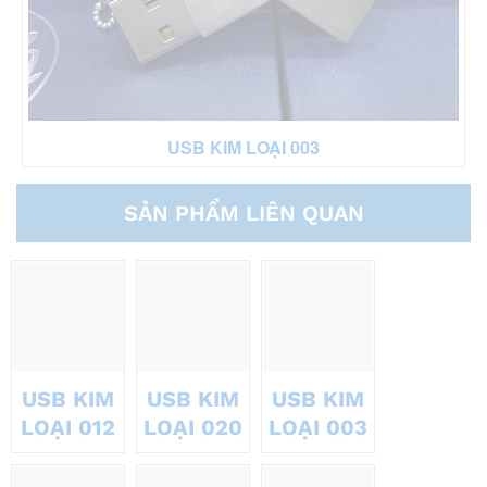
USB KIM LOẠI 003
SẢN PHẨM LIÊN QUAN
USB KIM
USB KIM
USB KIM
LOẠI 012
LOẠI 020
LOẠI 003