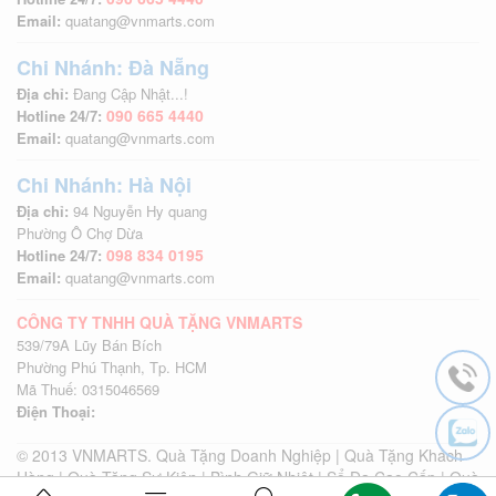
Email:
quatang@vnmarts.com
Chi Nhánh: Đà Nẵng
Địa chỉ:
Đang Cập Nhật...!
090 665 4440
Hotline 24/7:
Email:
quatang@vnmarts.com
Chi Nhánh: Hà Nội
Địa chỉ:
94 Nguyễn Hy quang
Phường Ô Chợ Dừa
098 834 0195
Hotline 24/7:
Email:
quatang@vnmarts.com
CÔNG TY TNHH QUÀ TẶNG VNMARTS
539/79A Lũy Bán Bích
Phường Phú Thạnh, Tp. HCM
Mã Thuế: 0315046569
Điện Thoại:
© 2013 VNMARTS. Quà Tặng Doanh Nghiệp | Quà Tặng Khách
Hàng | Quà Tặng Sự Kiện | Bình Giữ Nhiệt | Sổ Da Cao Cấp | Quà