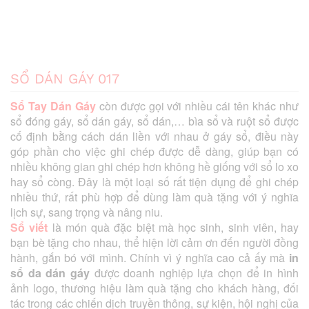
SỔ DÁN GÁY 017
Sổ Tay Dán Gáy
còn được gọi với nhiều cái tên khác như
sổ đóng gáy, sổ dán gáy, sổ dán,… bìa sổ và ruột sổ được
cố định bằng cách dán liền với nhau ở gáy sổ, điều này
góp phần cho việc ghi chép được dễ dàng, giúp bạn có
nhiều không gian ghi chép hơn không hề giống với sổ lo xo
hay sổ còng. Đây là một loại số rất tiện dụng để ghi chép
nhiều thứ, rất phù hợp để dùng làm quà tặng với ý nghĩa
lịch sự, sang trọng và nâng niu.
Sổ viết
là món quà đặc biệt mà học sinh, sinh viên, hay
bạn bè tặng cho nhau, thể hiện lời cảm ơn đến người đồng
hành, gắn bó với mình. Chính vì ý nghĩa cao cả ấy mà
in
sổ da dán gáy
được doanh nghiệp lựa chọn để in hình
ảnh logo, thương hiệu làm quà tặng cho khách hàng, đối
tác trong các chiến dịch truyền thông, sự kiện, hội nghị của