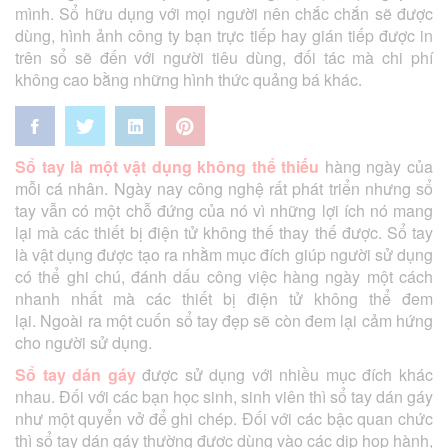
mình. Sổ hữu dụng với mọi người nên chắc chắn sẽ được
dùng, hình ảnh công ty bạn trực tiếp hay gián tiếp được in
trên sổ sẽ đến với người tiêu dùng, đối tác mà chi phí
không cao bằng những hình thức quảng bá khác.
Sổ tay
là một vật dụng không thể thiếu
hàng ngày của
mỗi cá nhân. Ngày nay công nghệ rất phát triển nhưng sổ
tay vẫn có một chỗ đứng của nó vì những lợi ích nó mang
lại mà các thiết bị điện tử không thế thay thế được. Sổ tay
là vật dụng được tạo ra nhằm mục đích giúp người sử dụng
có thể ghi chú, đánh dấu công việc hàng ngày một cách
nhanh nhất mà các thiết bị điện tử không thể đem
lại. Ngoài ra một cuốn sổ tay đẹp sẽ còn đem lại cảm hứng
cho người sử dụng.
Sổ tay dán gáy
được sử dụng với nhiều mục đích khác
nhau. Đối với các bạn học sinh, sinh viên thì sổ tay dán gáy
như một quyển vở để ghi chép. Đối với các bậc quan chức
thì sổ tay dán gáy thường được dùng vào các dịp họp hành,