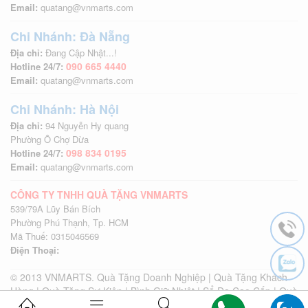
Email:
quatang@vnmarts.com
Chi Nhánh: Đà Nẵng
Địa chỉ:
Đang Cập Nhật...!
090 665 4440
Hotline 24/7:
Email:
quatang@vnmarts.com
Chi Nhánh: Hà Nội
Địa chỉ:
94 Nguyễn Hy quang
Phường Ô Chợ Dừa
098 834 0195
Hotline 24/7:
Email:
quatang@vnmarts.com
CÔNG TY TNHH QUÀ TẶNG VNMARTS
539/79A Lũy Bán Bích
Phường Phú Thạnh, Tp. HCM
Mã Thuế: 0315046569
Điện Thoại:
© 2013 VNMARTS. Quà Tặng Doanh Nghiệp | Quà Tặng Khách
Hàng | Quà Tặng Sự Kiện | Bình Giữ Nhiệt | Sổ Da Cao Cấp | Quà
Tặng Khách Hàng | Quà Tặng Sự Kiện | Quà Tặng Quảng Cáo |