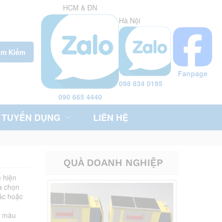
HCM & ĐN
Hà Nội
ìm Kiếm
Fanpage
098 834 0195
090 665 4440
TUYỂN DỤNG
LIÊN HỆ
QUÀ DOANH NGHIỆP
 hiện
a chọn
tác hoặc
i màu