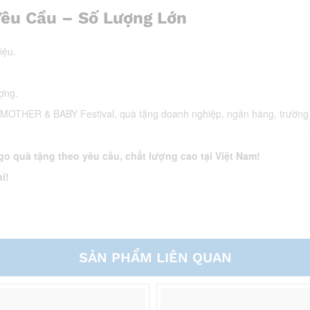
Yêu Cầu – Số Lượng Lớn
iệu.
ợng.
ư: MOTHER & BABY Festival, quà tặng doanh nghiệp, ngân hàng, trườn
go quà tặng theo yêu cầu, chất lượng cao tại Việt Nam!
í!
SẢN PHẨM LIÊN QUAN