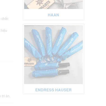
HAAN
o chắc
 hiệu
h
ENDRESS HAUSER
tri ân.