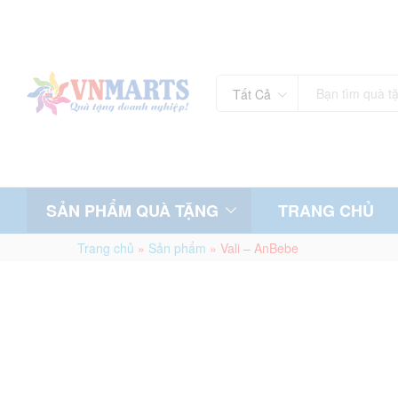
Tất Cả
SẢN PHẨM QUÀ TẶNG
TRANG CHỦ
Trang chủ
»
Sản phẩm
»
Vali – AnBebe