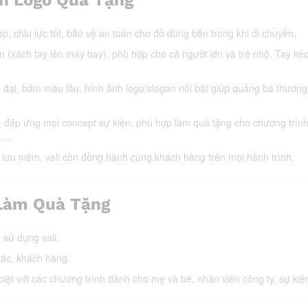
p, chịu lực tốt, bảo vệ an toàn cho đồ dùng bên trong khi di chuyển.
n (xách tay lên máy bay), phù hợp cho cả người lớn và trẻ nhỏ. Tay ké
 đại, bám màu lâu, hình ảnh logo/slogan nổi bật giúp quảng bá thương
, đáp ứng mọi concept sự kiện, phù hợp làm quà tặng cho chương trìn
g,…
 lưu niệm, vali còn đồng hành cùng khách hàng trên mọi hành trình.
o Làm Quà Tặng
sử dụng vali.
tác, khách hàng.
ệt với các chương trình dành cho mẹ và bé, nhân viên công ty, sự kiện 