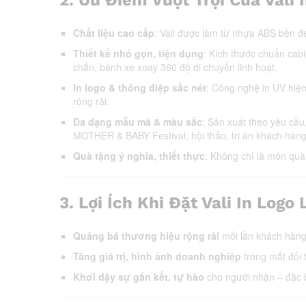
Chất liệu cao cấp
: Vali được làm từ nhựa ABS bền đẹ
Thiết kế nhỏ gọn, tiện dụng
: Kích thước chuẩn cabi
chắn, bánh xe xoay 360 độ di chuyển linh hoạt.
In logo & thông điệp sắc nét
: Công nghệ in UV hiện
rộng rãi.
Đa dạng mẫu mã & màu sắc
: Sản xuất theo yêu cầu
MOTHER & BABY Festival, hội thảo, tri ân khách hàn
Quà tặng ý nghĩa, thiết thực
: Không chỉ là món quà
3.
Lợi Ích Khi Đặt Vali In Log
Quảng bá thương hiệu rộng rãi
mỗi lần khách hàng 
Tăng giá trị, hình ảnh doanh nghiệp
trong mắt đối 
Khơi dậy sự gắn kết, tự hào
cho người nhận – đặc bi