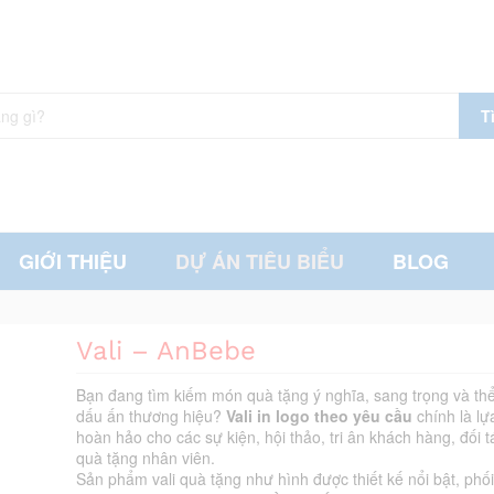
T
GIỚI THIỆU
DỰ ÁN TIÊU BIỂU
BLOG
Vali – AnBebe
Bạn đang tìm kiếm món quà tặng ý nghĩa, sang trọng và thể
dấu ấn thương hiệu?
Vali in logo theo yêu cầu
chính là lự
hoàn hảo cho các sự kiện, hội thảo, tri ân khách hàng, đối 
quà tặng nhân viên.
Sản phẩm vali quà tặng như hình được thiết kế nổi bật, phố