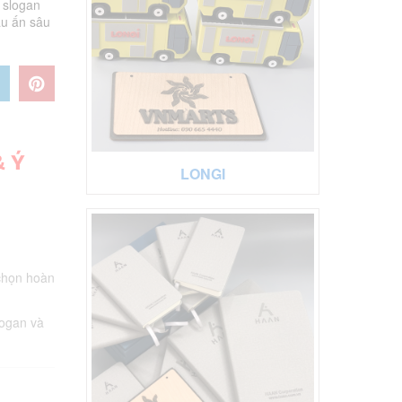
, slogan
ấu ấn sâu
& Ý
LONGI
 chọn hoàn
logan và