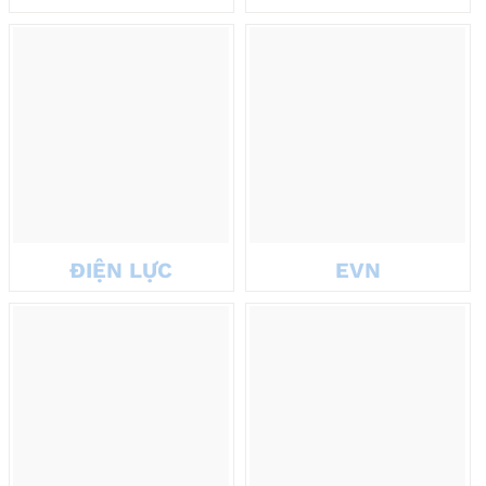
ĐIỆN LỰC
EVN
Củng cố mối quan hệ hợp tác
Tặng quà cho đối tác là cách thể hiện sự trân trọng đối với những