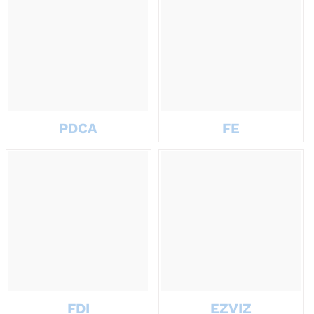
quà doanh nghiệp là một lời khẳng định về sự chuyên nghiệp và
mức độ đầu tư nghiêm túc của thương hiệu.
PDCA
FE
FDI
EZVIZ