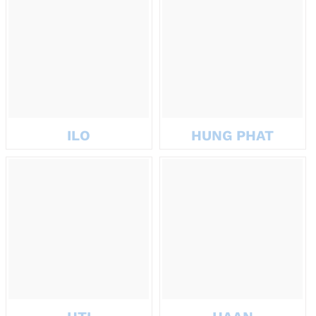
Gia tăng sự gắn bó và lòng trung
thành với thương hiệu
Một món quà chu đáo sẽ giúp đối tác nhớ đến thương hiệu của
bạn nhiều hơn trong các lần ra quyết định hợp tác tiếp theo. Đây
chính là yếu tố tạo ra lợi thế cạnh tranh về mặt cảm xúc, điều mà
các hoạt động quảng bá thông thường khó đạt được. Ngoài ra,
ILO
HUNG PHAT
nếu quà tặng doanh nghiệp ý nghĩa, mang tính cá nhân hóa hoặc
có thông điệp rõ ràng từ thương hiệu, nó còn góp phần khẳng
định phong cách làm việc chuyên nghiệp và sự quan tâm sâu sắc
từ phía doanh nghiệp bạn.