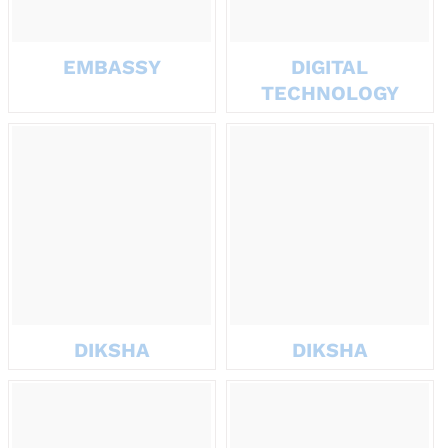
EMBASSY
DIGITAL
TECHNOLOGY
Tạo hiệu ứng truyền miệng tích
cực
Việc tặng quà cho đối tác doanh nghiệp không chỉ dừng lại ở mối
quan hệ song phương, mà còn có thể lan tỏa hình ảnh doanh
nghiệp đến cộng đồng đối tác rộng hơn. Những trải nghiệm tích
cực từ một món quà đúng lúc sẽ dễ dàng được chia sẻ qua lời giới
thiệu, mạng xã hội hoặc các buổi họp mặt chuyên ngành.
DIKSHA
DIKSHA
Đây chính là hình thức marketing “miễn phí” nhưng đầy hiệu quả
– một lời giới thiệu từ đối tác uy tín có giá trị hơn rất nhiều lần so
với một quảng cáo trả tiền.