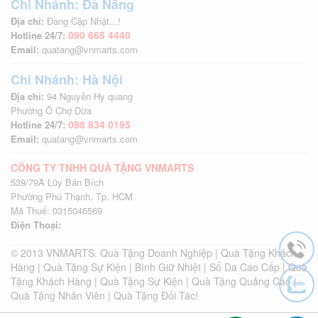
Chi Nhánh: Đà Nẵng
Địa chỉ:
Đang Cập Nhật...!
090 665 4440
Hotline 24/7:
Email:
quatang@vnmarts.com
Chi Nhánh: Hà Nội
Địa chỉ:
94 Nguyễn Hy quang
Phường Ô Chợ Dừa
098 834 0195
Hotline 24/7:
Email:
quatang@vnmarts.com
CÔNG TY TNHH QUÀ TẶNG VNMARTS
539/79A Lũy Bán Bích
Phường Phú Thạnh, Tp. HCM
Mã Thuế: 0315046569
Thể hiện sự chuyên nghiệp và cam
Điện Thoại:
kết dài lâu
© 2013 VNMARTS. Quà Tặng Doanh Nghiệp | Quà Tặng Khách
Hàng | Quà Tặng Sự Kiện | Bình Giữ Nhiệt | Sổ Da Cao Cấp | Quà
Tặng quà đúng người, đúng thời điểm thể hiện rõ nét sự chuẩn bị
Tặng Khách Hàng | Quà Tặng Sự Kiện | Quà Tặng Quảng Cáo |
kỹ lưỡng và tinh thần cam kết của doanh nghiệp. Đó không chỉ là
Quà Tặng Nhân Viên | Quà Tặng Đối Tác!
lời cảm ơn mà còn là thông điệp: “Chúng tôi luôn sẵn sàng đầu tư