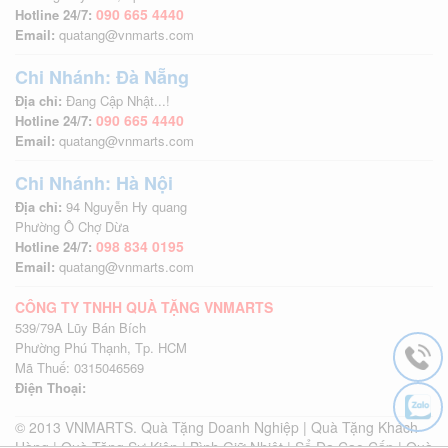
090 665 4440
Hotline 24/7:
Email:
quatang@vnmarts.com
Chi Nhánh: Đà Nẵng
Địa chỉ:
Đang Cập Nhật...!
090 665 4440
Hotline 24/7:
Email:
quatang@vnmarts.com
Chi Nhánh: Hà Nội
Địa chỉ:
94 Nguyễn Hy quang
Phường Ô Chợ Dừa
098 834 0195
Hotline 24/7:
Email:
quatang@vnmarts.com
CÔNG TY TNHH QUÀ TẶNG VNMARTS
539/79A Lũy Bán Bích
Phường Phú Thạnh, Tp. HCM
Mã Thuế: 0315046569
Điện Thoại:
© 2013 VNMARTS. Quà Tặng Doanh Nghiệp | Quà Tặng Khách
Hàng | Quà Tặng Sự Kiện | Bình Giữ Nhiệt | Sổ Da Cao Cấp | Quà