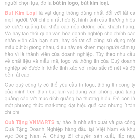
người chọn lựa, đó là
bút in logo, bút kim loại.
Bút Kim Loại
là vật dụng thông dùng nhất đối với tất cả
mọi người. Với chi phí rất hợp lý, hình ảnh của thương hiệu
sẽ được quảng bá khắp các nẻo đường của khách hàng.
Và hãy tạo thói quen văn hóa doanh nghiệp cho chính các
nhân viên của bạn nữa, hãy để tất cả cùng sử dụng một
mẫu bút bi giống nhau, điều này sẽ khiến mọi người cảm tự
hào vì là thành viên của doanh nghiệp. Tùy theo nhu cầu
về chất liệu và mẫu mã, logo và thông tin của Quý doanh
nghiệp sẽ được in khắc tinh xảo với màu sắc rõ nét và độ
bền rất cao.
Các quý công ty có thể yêu cầu in logo, thông tin công ty
của mình trên thân bút làm vật dụng văn phòng, quà tặng
quảng cáo với mục đích quảng bá thương hiệu. Đó còn là
một phương thức marketing đạt hiệu quả cao nhưng ít tốn
chi phi.
Quà Tặng VNMARTS
tự hào là nhà sản xuất và gia công
Quà Tặng Doanh Nghiệp hàng đầu tại Việt Nam và khu
vực Đông Nam Á. Chúng tôi chuyên sản xuất, lắp ráp,