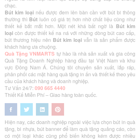
chạc.
Bút kim loại
nếu được đem lên bàn cần với bút bi thông
thường thì
Bút
luôn có giá trị hơn nhờ chất liệu cũng như
thiết kế bắt mắt hơn. Một nét khá bất ngờ là
Bút kim
loại
còn được thiết kế na ná với những dòng bút cao cấp,
bút thương hiệu nên
Bút kim loại
vẫn là sản phẩm được
khách hàng ưa chuộng.
Quà Tặng VNMARTS
tự hào là nhà sản xuất và gia công
Quà Tặng Doanh Nghiệp hàng đầu tại Việt Nam và khu
vực Đông Nam Á. Chúng tôi chuyên sản xuất, lắp ráp,
phân phối các mặt hàng quà tặng in ấn và thiết kế theo yêu
cầu của khách hàng và doanh nghiệp.
Tư Vấn 24/7:
090 665 4440
Thiết Kế Miễn Phí – Giao hàng toàn quốc.
Hiện nay, các doanh nghiệp ngoài việc lựa chọn bút in quà
tặng, bi nhựa, bút banner để làm quà tặng quảng cáo, còn
có một loại khác cũng phổ biến không kém được nhiều