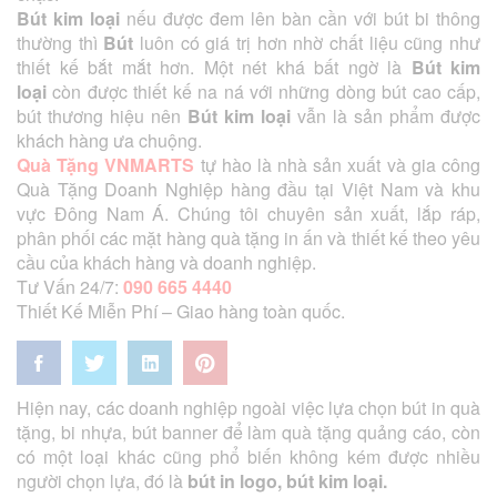
Bút kim loại
nếu được đem lên bàn cần với bút bi thông
thường thì
Bút
luôn có giá trị hơn nhờ chất liệu cũng như
thiết kế bắt mắt hơn. Một nét khá bất ngờ là
Bút kim
loại
còn được thiết kế na ná với những dòng bút cao cấp,
bút thương hiệu nên
Bút kim loại
vẫn là sản phẩm được
khách hàng ưa chuộng.
Quà Tặng VNMARTS
tự hào là nhà sản xuất và gia công
Quà Tặng Doanh Nghiệp hàng đầu tại Việt Nam và khu
vực Đông Nam Á. Chúng tôi chuyên sản xuất, lắp ráp,
phân phối các mặt hàng quà tặng in ấn và thiết kế theo yêu
cầu của khách hàng và doanh nghiệp.
Tư Vấn 24/7:
090 665 4440
Thiết Kế Miễn Phí – Giao hàng toàn quốc.
Hiện nay, các doanh nghiệp ngoài việc lựa chọn bút in quà
tặng, bi nhựa, bút banner để làm quà tặng quảng cáo, còn
có một loại khác cũng phổ biến không kém được nhiều
người chọn lựa, đó là
bút in logo, bút kim loại.