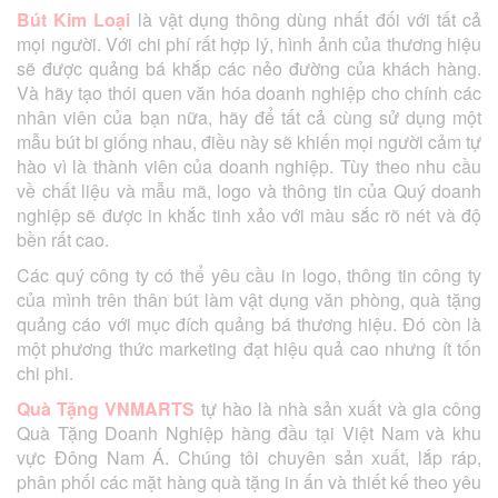
Bút Kim Loại
là vật dụng thông dùng nhất đối với tất cả
mọi người. Với chi phí rất hợp lý, hình ảnh của thương hiệu
sẽ được quảng bá khắp các nẻo đường của khách hàng.
Và hãy tạo thói quen văn hóa doanh nghiệp cho chính các
nhân viên của bạn nữa, hãy để tất cả cùng sử dụng một
mẫu bút bi giống nhau, điều này sẽ khiến mọi người cảm tự
hào vì là thành viên của doanh nghiệp. Tùy theo nhu cầu
về chất liệu và mẫu mã, logo và thông tin của Quý doanh
nghiệp sẽ được in khắc tinh xảo với màu sắc rõ nét và độ
bền rất cao.
Các quý công ty có thể yêu cầu in logo, thông tin công ty
của mình trên thân bút làm vật dụng văn phòng, quà tặng
quảng cáo với mục đích quảng bá thương hiệu. Đó còn là
một phương thức marketing đạt hiệu quả cao nhưng ít tốn
chi phi.
Quà Tặng VNMARTS
tự hào là nhà sản xuất và gia công
Quà Tặng Doanh Nghiệp hàng đầu tại Việt Nam và khu
vực Đông Nam Á. Chúng tôi chuyên sản xuất, lắp ráp,
phân phối các mặt hàng quà tặng in ấn và thiết kế theo yêu