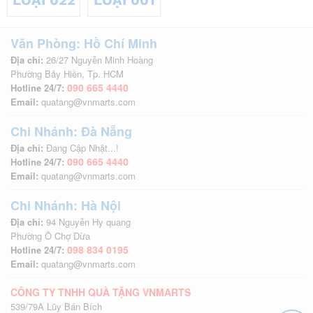
LOẠI 022
LOẠI 001
Văn Phòng: Hồ Chí Minh
Địa chỉ:
26/27 Nguyễn Minh Hoàng
Phường Bảy Hiền, Tp. HCM
090 665 4440
Hotline 24/7:
Email:
quatang@vnmarts.com
Chi Nhánh: Đà Nẵng
Địa chỉ:
Đang Cập Nhật...!
090 665 4440
Hotline 24/7:
Email:
quatang@vnmarts.com
Chi Nhánh: Hà Nội
Địa chỉ:
94 Nguyễn Hy quang
Phường Ô Chợ Dừa
098 834 0195
Hotline 24/7:
Email:
quatang@vnmarts.com
CÔNG TY TNHH QUÀ TẶNG VNMARTS
539/79A Lũy Bán Bích