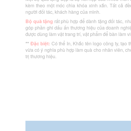
kèm theo một móc chìa khóa xinh xắn. Tất cả đ
người đối tác, khách hàng của mình.
Bộ quà tặng
rất phù hợp để dành tặng đối tác, nh
góp phần ghi dấu ấn thương hiệu của doanh nghiệp
được dùng làm vật trang trí, vật phẩm để bàn làm v
**
Đặc biệt:
Có thể In, Khắc tên logo công ty, t
vừa có ý nghĩa phù hợp làm quà cho nhân viên, cho
trị thương hiệu.