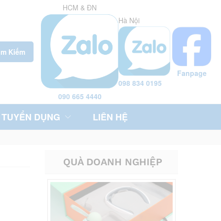
HCM & ĐN
Hà Nội
ìm Kiếm
Fanpage
098 834 0195
090 665 4440
TUYỂN DỤNG
LIÊN HỆ
QUÀ DOANH NGHIỆP