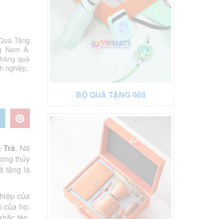
 Quà Tặng
g Nam Á.
 hàng quà
h nghiệp.
BỘ QUÀ TẶNG 068
 Trà
. Nó
hong thủy
à tặng là
hiệp của
í của họ.
khắc tên,