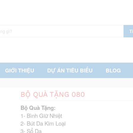
T
GIỚI THIỆU
DỰ ÁN TIÊU BIỂU
BLOG
BỘ QUÀ TẶNG 080
Bộ Quà Tặng:
1- Bình Giữ Nhiệt
2- Bút Da Kim Loại
3- Sổ Da