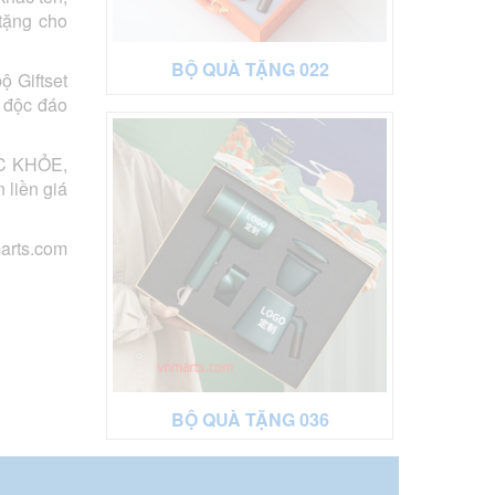
tặng cho
BỘ QUÀ TẶNG 022
ộ Giftset
g độc đáo
ỨC KHỎE,
 liền giá
arts.com
BỘ QUÀ TẶNG 036