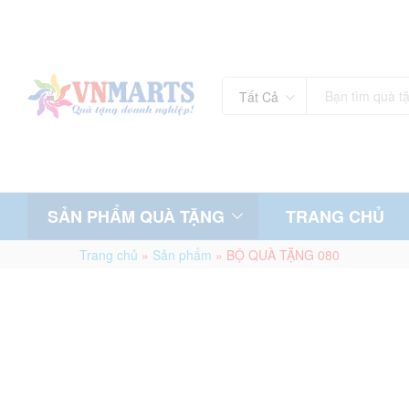
Tất Cả
SẢN PHẨM QUÀ TẶNG
TRANG CHỦ
Trang chủ
»
Sản phẩm
»
BỘ QUÀ TẶNG 080