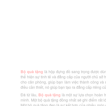
Bộ quà tặng
là hộp đựng đồ sang trọng được dù
thể hiện sự tinh tế và đẳng cấp của người chủ sở
cho căn phòng, giúp bạn làm việc thành công và 
điều cần thiết, nó giúp bạn tạo ra đẳng cấp riêng c
Đã từ lâu,
Bộ quà tặng
là một sự lựa chọn hoàn 
mình. Một bộ quà tặng đồng nhất sẽ ghi điểm rất l
Một bộ quà tặng đẹp là sự kết hợp của nhiều món q