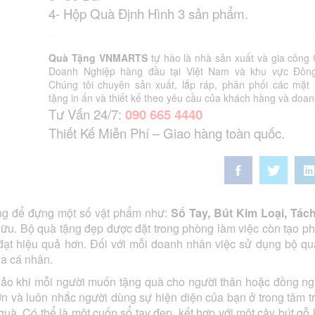
4- Hộp Quà Định Hình 3 sản phẩm.
Quà Tặng VNMARTS
tự hào là nhà sản xuất và gia công
Doanh Nghiệp hàng đầu tại Việt Nam và khu vực Đôn
Chúng tôi chuyên sản xuất, lắp ráp, phân phối các mặt
tặng in ấn và thiết kế theo yêu cầu của khách hàng và doan
Tư Vấn 24/7:
090 665 4440
Thiết Kế Miễn Phí – Giao hàng toàn quốc.
ng để đựng một số vật phẩm như:
Sổ Tay, Bút Kim Loại, Tách
 hữu. Bộ quà tặng đẹp được đặt trong phòng làm việc còn tạo p
đạt hiệu quả hơn. Đối với mỗi doanh nhân việc sử dụng bộ qu
ủa cá nhân.
hảo khi mỗi người muốn tặng quà cho người thân hoặc đồng ng
ớn và luôn nhắc người dùng sự hiện diện của bạn ở trong tâm tr
uà. Có thể là một cuốn sổ tay đẹp, kết hợp với một cây bút gỗ 