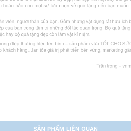
ều hoàn hảo cho một sự lựa chọn về quà tặng nếu bạn muốn 
ân viên, người thân của bạn. Gồm những vật dụng rất hữu ích b
 của bạn trong tâm trí những đối tác quan trọng. Bộ quà tặn
iệc hay bộ quà tặng đẹp còn làm vật kỉ niệm.
ạo thông điệp thương hiệu lên bình – sản phẩm vừa TỐT CHO S
 khách hàng…lan tỏa giá trị phát triển bền vững, marketing gắn
Trân trọng –
vnm
SẢN PHẨM LIÊN QUAN