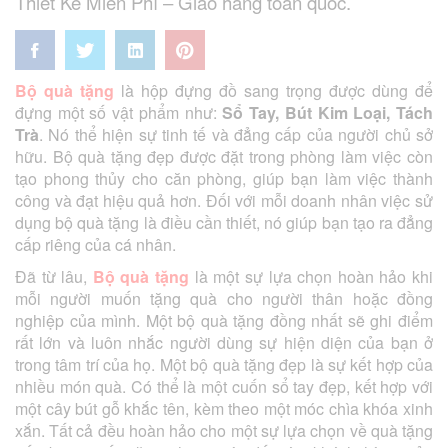
Thiết Kế Miễn Phí – Giao hàng toàn quốc.
Bộ quà tặng
là hộp đựng đồ sang trọng được dùng để
đựng một số vật phẩm như:
Sổ Tay, Bút Kim Loại, Tách
Trà
. Nó thể hiện sự tinh tế và đẳng cấp của người chủ sở
hữu. Bộ quà tặng đẹp được đặt trong phòng làm việc còn
tạo phong thủy cho căn phòng, giúp bạn làm việc thành
công và đạt hiệu quả hơn. Đối với mỗi doanh nhân việc sử
dụng bộ quà tặng là điều cần thiết, nó giúp bạn tạo ra đẳng
cấp riêng của cá nhân.
Đã từ lâu,
Bộ quà tặng
là một sự lựa chọn hoàn hảo khi
mỗi người muốn tặng quà cho người thân hoặc đồng
nghiệp của mình. Một bộ quà tặng đồng nhất sẽ ghi điểm
rất lớn và luôn nhắc người dùng sự hiện diện của bạn ở
trong tâm trí của họ. Một bộ quà tặng đẹp là sự kết hợp của
nhiều món quà. Có thể là một cuốn sổ tay đẹp, kết hợp với
một cây bút gỗ khắc tên, kèm theo một móc chìa khóa xinh
xắn. Tất cả đều hoàn hảo cho một sự lựa chọn về quà tặng