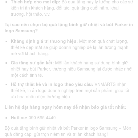
Thích hợp cho mọi dịp:
Bộ quà tặng này lý tưởng cho các sự
kiện tri ân khách hàng, đối tác, quà tặng cuối năm, khai
trương, hội thảo, v.v.
Tại sao nên chọn bộ quà tặng bình giữ nhiệt và bút Parker in
logo Samsung?
Khẳng định giá trị thương hiệu:
Một món quà chất lượng,
thiết kế đẹp mắt sẽ giúp doanh nghiệp để lại ấn tượng mạnh
mẽ với khách hàng.
Gia tăng sự gắn kết:
Mỗi lần khách hàng sử dụng bình giữ
nhiệt hay bút Parker, thương hiệu Samsung lại được nhắc nhớ
một cách tinh tế.
Hỗ trợ thiết kế và in logo theo yêu cầu:
VNMARTS nhận
thiết kế, in ấn logo doanh nghiệp trên mọi sản phẩm, giúp tối
ưu hóa nhận diện thương hiệu.
Liên hệ đặt hàng ngay hôm nay để nhận báo giá tốt nhất:
Hotline:
090 665 4440
Bộ quà tặng bình giữ nhiệt và bút Parker in logo Samsung – Món
quà đẳng cấp, gửi trọn niềm tin và tri ân khách hàng!